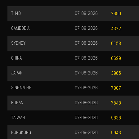
TH4D
07-08-2026
7690
CAMBODIA
07-08-2026
4372
SYDNEY
07-08-2026
0158
CHINA
07-08-2026
6699
JAPAN
07-08-2026
3965
SINGAPORE
07-08-2026
7907
HUNAN
07-08-2026
7548
TAIWAN
07-08-2026
5838
HONGKONG
07-08-2026
9943