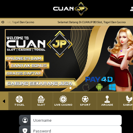
lot, Togel Dan Casino
Selamat Datang Di CUANJP BO Slot, Togel Dan Casino
TOGEL
SLOT
LIVE CASINO
SPORT
ARCADE
SABU