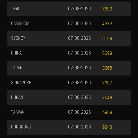
TH4D
07-08-2026
7690
CAMBODIA
07-08-2026
4372
SYDNEY
07-08-2026
0158
CHINA
07-08-2026
6699
JAPAN
07-08-2026
3965
SINGAPORE
07-08-2026
7907
HUNAN
07-08-2026
7548
TAIWAN
07-08-2026
5838
HONGKONG
07-08-2026
9943